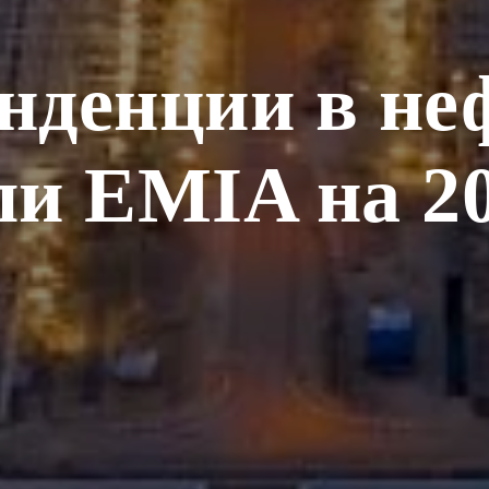
нденции в не
ли EMIA на 20