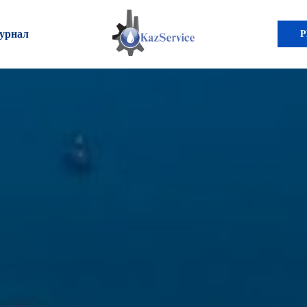
урнал
Р