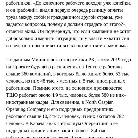
работников. «До конечного рабочего доходят уже копейки,
и он (рабочий), видя в первую очередь разницу оплаты
труда между собой и гражданином другой страны, уже
задается вопросом, почему я должен страдать от этого?», -
отметил аким. Он подчеркнул, что если компании не хотят
добровольно изменить ситуацию, то у власти «хватит сил
и средств чтобы привести все в соответствии с законом».
По данным Министерства энергетики РК, летом 2019 года
на Проекте будущего расширения на Тенгизе работало
свыше 360 компаний, в которых было занято более 53 тыс.
человек, из них 48 тыс. - местных и 5 тыс. иностранных
работников. Помимо этого, на основном производстве
ТШО работает около 4,9 тыс. человек, более 580 из них–
иностранные кадры. Для сведения, в North Caspian
Operating Company и его подрядных предприятиях
работают свыше 10,2 тыс. человек, из них экспатов 782
человек. В Карачаганак Петролиум Оперейтинг и ее
подрядных организациях занято более 18,4 тыс.
работников, из которых около 2 тыс. - иностранцы.