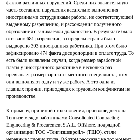
фактов различных нарушений. Среди них значительную
часть составили нарушения касательно выполнения
иностранными сотрудниками работы, не соответствующей
выданному разрешению, и расхождения полученного
образования с занимаемой должностью. В результате было
отозвано 681 разрешение, за пределы страны было
выдворено 393 иностранных работника. При этом было
зафиксировано 474 факта диспропорции в оплате труда. То
есть были выявлены случаи, когда размер заработной
платы у иностранного работника в несколько раз
превышает размер зарплаты местного специалиста, хотя
они выполняют одну и ту же работу. А это одна из
главных причин, приводящих к трудовым конфликтам на
производстве.
К примеру, причиной столкновения, произошедшего на
Тенгизе между работниками Consolidated Contracting
Engineering & Procurement S.A.L. Offshore, подрядной
организации ТОО «Тенгизшевройл» (ТШО), стали
неравные условия труда. Об этом рассказал на тот момент