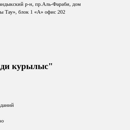
андыкский р-н, пр.Аль-Фараби, дом
ы Тау», блок 1 «А» офис 202
ди курылыс"
зданий
во