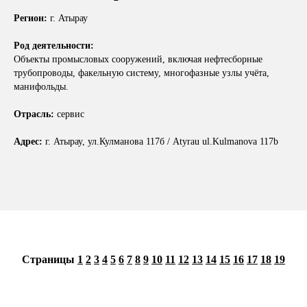
Регион:
г. Атырау
Род деятельности:
Объекты промысловых сооружений, включая нефтесборные
трубопроводы, факельную систему, многофазные узлы учёта,
манифольды.
Отрасль:
сервис
Адрес:
г. Атырау, ул.Кулманова 117б / Atyrau ul.Kulmanova 117b
Страницы
1
2
3
4
5
6
7
8
9
10
11
12
13
14
15
16
17
18
19